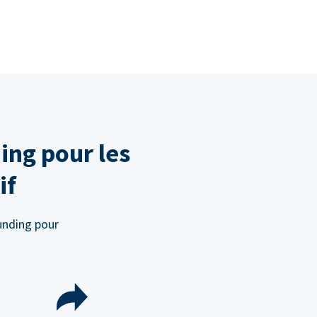
ing pour les
if
unding pour