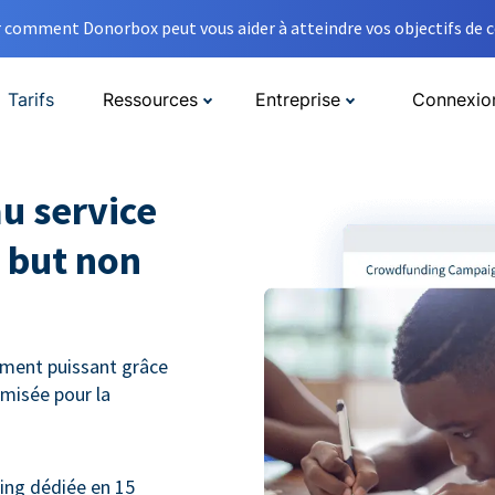
comment Donorbox peut vous aider à atteindre vos objectifs de co
Tarifs
Ressources
Entreprise
Connexio
u service
 but non
ment puissant grâce
misée pour la
ng dédiée en 15