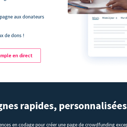
mpagne aux donateurs
ux de dons !
mple en direct
nes rapides, personnalisées
ences en codage pour créer une page de crowdfunding excep