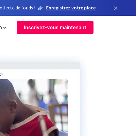
×
llecte de fonds !
Enregistrez votre place
n
Inscrivez-vous maintenant