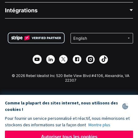
Blog
Collecte de fonds politique
Intégrations
Carrières
Collecte de fonds médicale
FAQ
Collecte de fonds pour les associations
Plugin de don WordPress
Conditions
Collecte de fonds pour les écoles
Formulaire de don Squarespace
Confidentialité
Collecte de fonds caritative
Plugin de don Wix
Sécurité
Application de don Weebly
Partenariat d'affiliation
Application de don Webflow
Bibliothèque
Don Joomla
API Doc + Zapier
© 2026 Rebel Idealist Inc 520 Belle View Blvd #4106, Alexandria, VA
22307
Comme la plupart des sites internet, nous utilisons des
cookies !
Pour fournir un service personnalisé et réactif, nous mémorisons et
stockons des informations sur la façon dont
Montre plus
Autoriser tous les cookies