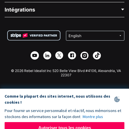
Blog
Collecte de fonds politique
Intégrations
Carrières
Collecte de fonds médicale
FAQ
Collecte de fonds pour les associations
Plugin de don WordPress
Conditions
Collecte de fonds pour les écoles
Formulaire de don Squarespace
Confidentialité
Collecte de fonds caritative
Plugin de don Wix
Sécurité
Application de don Weebly
Partenariat d'affiliation
Application de don Webflow
Bibliothèque
Don Joomla
API Doc + Zapier
© 2026 Rebel Idealist Inc 520 Belle View Blvd #4106, Alexandria, VA
22307
Comme la plupart des sites internet, nous utilisons des
cookies !
Pour fournir un service personnalisé et réactif, nous mémorisons et
stockons des informations sur la façon dont
Montre plus
Autoriser tous les cookies