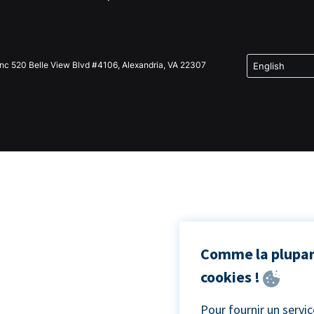
Inc 520 Belle View Blvd #4106, Alexandria, VA 22307
Comme la plupart
cookies !
Pour fournir un servi