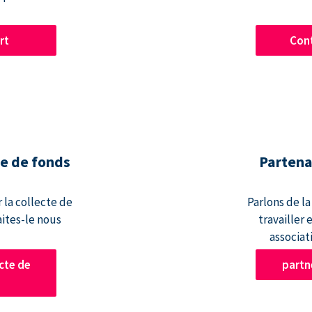
rt
Cont
te de fonds
Partena
 la collecte de
Parlons de l
aites-le nous
travailler
associati
cte de
part