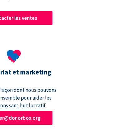
acter les ventes
riat et marketing
a façon dont nous pouvons
 ensemble pour aider les
ons sans but lucratif.
ner@donorbox.org