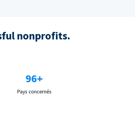
sful nonprofits.
96+
Pays concernés