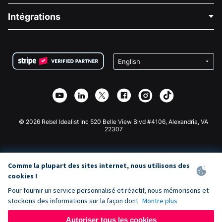
Blog
Collecte de fonds politique
Intégrations
Carrières
Collecte de fonds médicale
FAQ
Collecte de fonds pour les associations
Plugin de don WordPress
Conditions
Collecte de fonds pour les écoles
Formulaire de don Squarespace
Confidentialité
Collecte de fonds caritative
Plugin de don Wix
Sécurité
Application de don Weebly
Partenariat d'affiliation
Application de don Webflow
Bibliothèque
Don Joomla
API Doc + Zapier
© 2026 Rebel Idealist Inc 520 Belle View Blvd #4106, Alexandria, VA
22307
Comme la plupart des sites internet, nous utilisons des
cookies !
Pour fournir un service personnalisé et réactif, nous mémorisons et
stockons des informations sur la façon dont
Montre plus
Autoriser tous les cookies