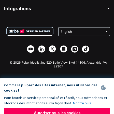
Blog
Collecte de fonds politique
Intégrations
Carrières
Collecte de fonds médicale
FAQ
Collecte de fonds pour les associations
Plugin de don WordPress
Conditions
Collecte de fonds pour les écoles
Formulaire de don Squarespace
Confidentialité
Collecte de fonds caritative
Plugin de don Wix
Sécurité
Application de don Weebly
Partenariat d'affiliation
Application de don Webflow
Bibliothèque
Don Joomla
API Doc + Zapier
© 2026 Rebel Idealist Inc 520 Belle View Blvd #4106, Alexandria, VA
22307
Comme la plupart des sites internet, nous utilisons des
cookies !
Pour fournir un service personnalisé et réactif, nous mémorisons et
stockons des informations sur la façon dont
Montre plus
Autoriser tous les cookies