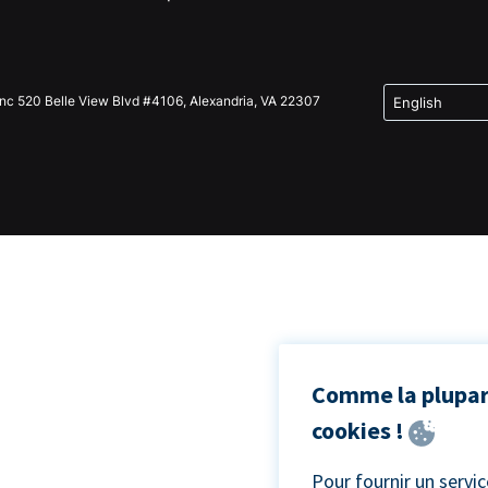
Inc 520 Belle View Blvd #4106, Alexandria, VA 22307
Comme la plupart
cookies !
Pour fournir un servi