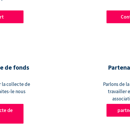
rt
Cont
te de fonds
Partena
 la collecte de
Parlons de l
aites-le nous
travailler
associati
cte de
part