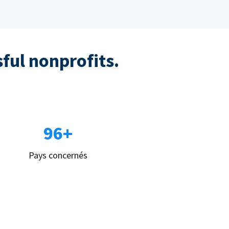
sful nonprofits.
96+
Pays concernés