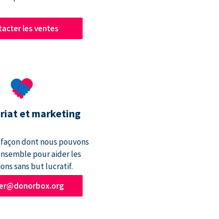
acter les ventes
riat et marketing
a façon dont nous pouvons
 ensemble pour aider les
ons sans but lucratif.
ner@donorbox.org