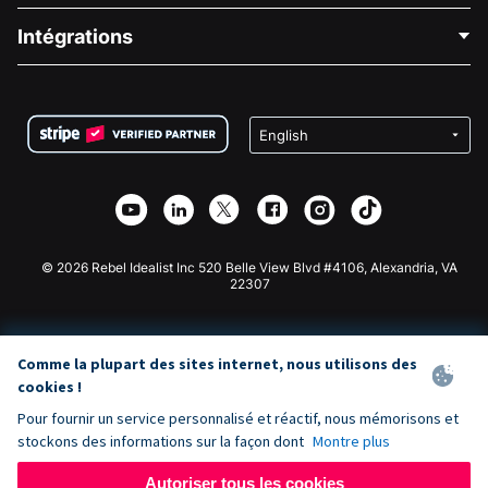
Blog
Collecte de fonds politique
Intégrations
Carrières
Collecte de fonds médicale
FAQ
Collecte de fonds pour les associations
Plugin de don WordPress
Conditions
Collecte de fonds pour les écoles
Formulaire de don Squarespace
Confidentialité
Collecte de fonds caritative
Plugin de don Wix
Sécurité
Application de don Weebly
Partenariat d'affiliation
Application de don Webflow
Bibliothèque
Don Joomla
API Doc + Zapier
© 2026 Rebel Idealist Inc 520 Belle View Blvd #4106, Alexandria, VA
22307
Comme la plupart des sites internet, nous utilisons des
cookies !
Pour fournir un service personnalisé et réactif, nous mémorisons et
stockons des informations sur la façon dont
Montre plus
Autoriser tous les cookies