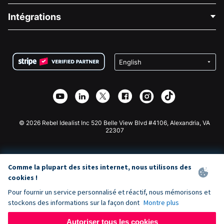
Blog
Collecte de fonds politique
Intégrations
Carrières
Collecte de fonds médicale
FAQ
Collecte de fonds pour les associations
Plugin de don WordPress
Conditions
Collecte de fonds pour les écoles
Formulaire de don Squarespace
Confidentialité
Collecte de fonds caritative
Plugin de don Wix
Sécurité
Application de don Weebly
Partenariat d'affiliation
Application de don Webflow
Bibliothèque
Don Joomla
API Doc + Zapier
© 2026 Rebel Idealist Inc 520 Belle View Blvd #4106, Alexandria, VA
22307
Comme la plupart des sites internet, nous utilisons des
cookies !
Pour fournir un service personnalisé et réactif, nous mémorisons et
stockons des informations sur la façon dont
Montre plus
Autoriser tous les cookies