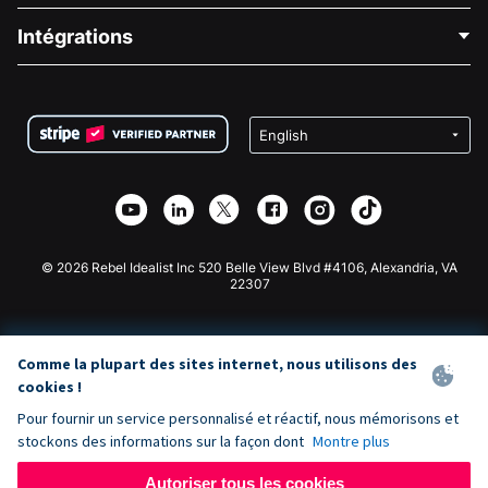
Blog
Collecte de fonds politique
Intégrations
Carrières
Collecte de fonds médicale
FAQ
Collecte de fonds pour les associations
Plugin de don WordPress
Conditions
Collecte de fonds pour les écoles
Formulaire de don Squarespace
Confidentialité
Collecte de fonds caritative
Plugin de don Wix
Sécurité
Application de don Weebly
Partenariat d'affiliation
Application de don Webflow
Bibliothèque
Don Joomla
API Doc + Zapier
© 2026 Rebel Idealist Inc 520 Belle View Blvd #4106, Alexandria, VA
22307
Comme la plupart des sites internet, nous utilisons des
cookies !
Pour fournir un service personnalisé et réactif, nous mémorisons et
stockons des informations sur la façon dont
Montre plus
Autoriser tous les cookies