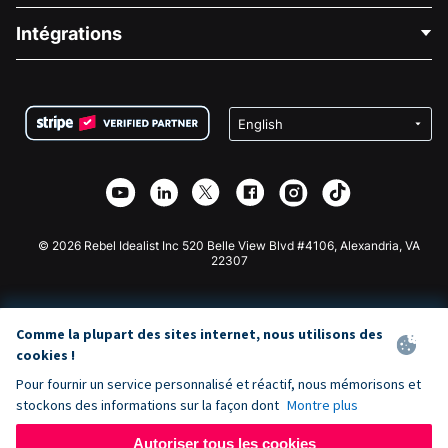
Blog
Collecte de fonds politique
Intégrations
Carrières
Collecte de fonds médicale
FAQ
Collecte de fonds pour les associations
Plugin de don WordPress
Conditions
Collecte de fonds pour les écoles
Formulaire de don Squarespace
Confidentialité
Collecte de fonds caritative
Plugin de don Wix
Sécurité
Application de don Weebly
Partenariat d'affiliation
Application de don Webflow
Bibliothèque
Don Joomla
API Doc + Zapier
© 2026 Rebel Idealist Inc 520 Belle View Blvd #4106, Alexandria, VA
22307
Comme la plupart des sites internet, nous utilisons des
cookies !
Pour fournir un service personnalisé et réactif, nous mémorisons et
stockons des informations sur la façon dont
Montre plus
Autoriser tous les cookies