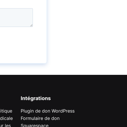
Intégrations
itique
Plugin de don WordPress
dicale
Formulaire de don
r les
Squarespace