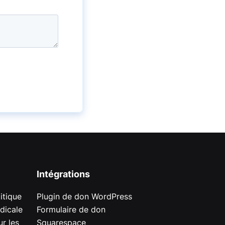
Intégrations
itique
Plugin de don WordPress
dicale
Formulaire de don
r les
Squarespace