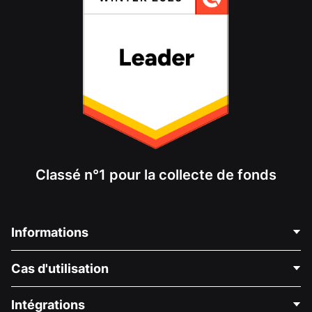
Classé n°1 pour la collecte de fonds
Informations
Contactez-nous
Cas d'utilisation
À propos de nous
Blog
Collecte de fonds politique
Intégrations