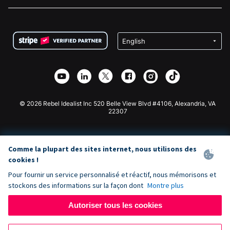
Carrières
Collecte de fonds médicale
FAQ
Collecte de fonds pour les associations
Plugin de don WordPress
Conditions
Collecte de fonds pour les écoles
Formulaire de don Squarespace
Confidentialité
Collecte de fonds caritative
Plugin de don Wix
Sécurité
Application de don Weebly
Partenariat d'affiliation
Application de don Webflow
Bibliothèque
Don Joomla
API Doc + Zapier
© 2026 Rebel Idealist Inc 520 Belle View Blvd #4106, Alexandria, VA
22307
Comme la plupart des sites internet, nous utilisons des
cookies !
Pour fournir un service personnalisé et réactif, nous mémorisons et
stockons des informations sur la façon dont
Montre plus
Autoriser tous les cookies