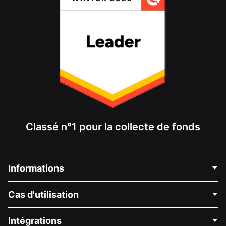
Classé n°1 pour la collecte de fonds
Informations
Contactez-nous
Cas d'utilisation
À propos de nous
Blog
Collecte de fonds politique
Intégrations