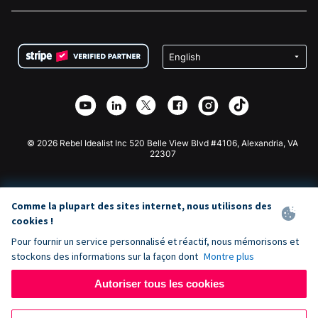
Carrières
Collecte de fonds médicale
FAQ
Collecte de fonds pour les associations
Plugin de don WordPress
Conditions
Collecte de fonds pour les écoles
Formulaire de don Squarespace
Confidentialité
Collecte de fonds caritative
Plugin de don Wix
Sécurité
Application de don Weebly
Partenariat d'affiliation
Application de don Webflow
Bibliothèque
Don Joomla
API Doc + Zapier
© 2026 Rebel Idealist Inc 520 Belle View Blvd #4106, Alexandria, VA
22307
Comme la plupart des sites internet, nous utilisons des
cookies !
Pour fournir un service personnalisé et réactif, nous mémorisons et
stockons des informations sur la façon dont
Montre plus
Autoriser tous les cookies