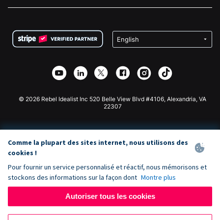
Carrières
Collecte de fonds médicale
FAQ
Collecte de fonds pour les associations
Plugin de don WordPress
Conditions
Collecte de fonds pour les écoles
Formulaire de don Squarespace
Confidentialité
Collecte de fonds caritative
Plugin de don Wix
Sécurité
Application de don Weebly
Partenariat d'affiliation
Application de don Webflow
Bibliothèque
Don Joomla
API Doc + Zapier
© 2026 Rebel Idealist Inc 520 Belle View Blvd #4106, Alexandria, VA
22307
Comme la plupart des sites internet, nous utilisons des
cookies !
Pour fournir un service personnalisé et réactif, nous mémorisons et
stockons des informations sur la façon dont
Montre plus
Autoriser tous les cookies