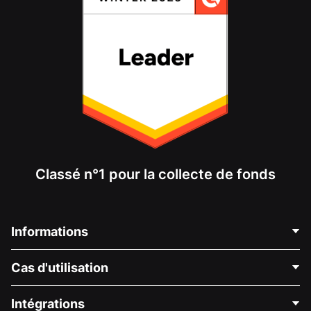
Classé n°1 pour la collecte de fonds
Informations
Contactez-nous
Cas d'utilisation
À propos de nous
Blog
Collecte de fonds politique
Intégrations