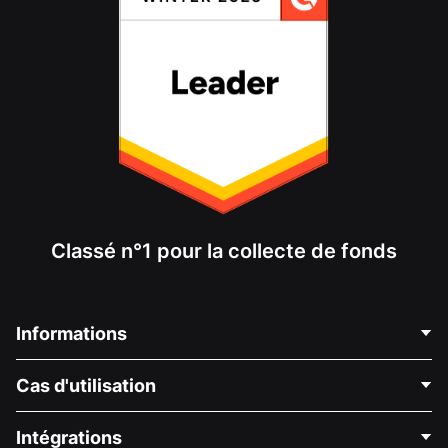
Classé n°1 pour la collecte de fonds
Informations
Contactez-nous
Cas d'utilisation
À propos de nous
Blog
Collecte de fonds politique
Intégrations