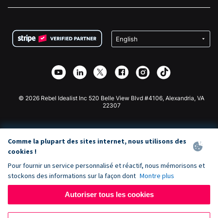
Carrières
Collecte de fonds médicale
FAQ
Collecte de fonds pour les associations
Plugin de don WordPress
Conditions
Collecte de fonds pour les écoles
Formulaire de don Squarespace
Confidentialité
Collecte de fonds caritative
Plugin de don Wix
Sécurité
Application de don Weebly
Partenariat d'affiliation
Application de don Webflow
Bibliothèque
Don Joomla
API Doc + Zapier
© 2026 Rebel Idealist Inc 520 Belle View Blvd #4106, Alexandria, VA
22307
Comme la plupart des sites internet, nous utilisons des
cookies !
Pour fournir un service personnalisé et réactif, nous mémorisons et
stockons des informations sur la façon dont
Montre plus
Autoriser tous les cookies