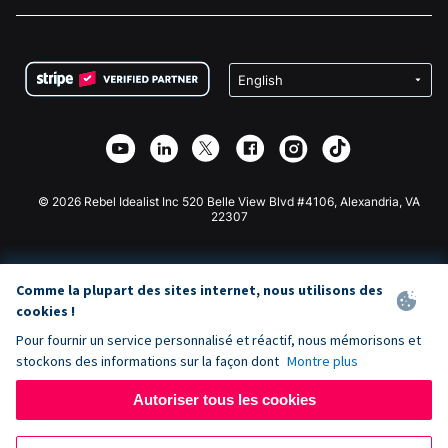
Carrières
Collecte de fonds médicale
FAQ
Collecte de fonds pour les associations
Plugin de don WordPress
Conditions
Collecte de fonds pour les écoles
Formulaire de don Squarespace
Confidentialité
Collecte de fonds caritative
Plugin de don Wix
Sécurité
Application de don Weebly
Partenariat d'affiliation
Application de don Webflow
Bibliothèque
Don Joomla
API Doc + Zapier
© 2026 Rebel Idealist Inc 520 Belle View Blvd #4106, Alexandria, VA
22307
Comme la plupart des sites internet, nous utilisons des
cookies !
Pour fournir un service personnalisé et réactif, nous mémorisons et
stockons des informations sur la façon dont
Montre plus
Autoriser tous les cookies