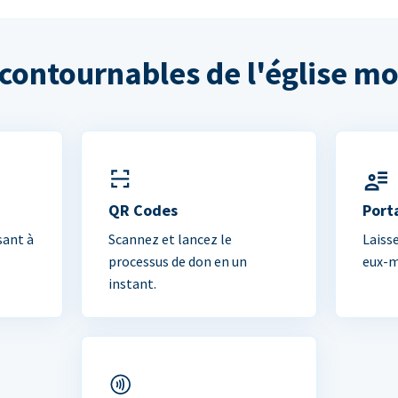
ncontournables de l'église m
QR Codes
Port
sant à
Scannez et lancez le
Laiss
processus de don en un
eux-m
instant.