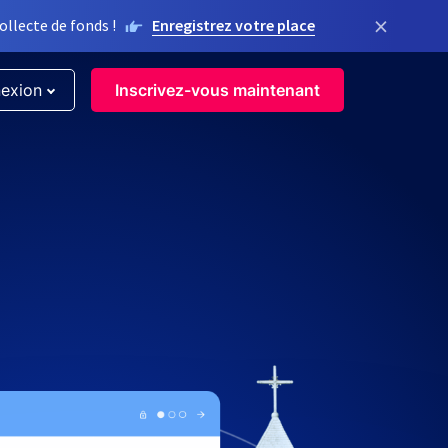
×
llecte de fonds !
Enregistrez votre place
exion
Inscrivez-vous maintenant