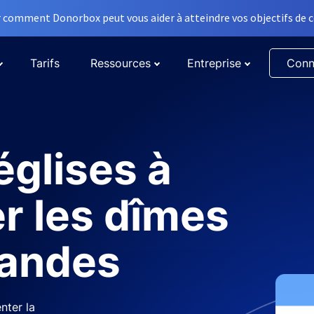
comment Donorbox peut vous aider à atteindre vos objectifs de co
Tarifs
Ressources
Entreprise
Conn
églises à
r les dîmes
randes
nter la