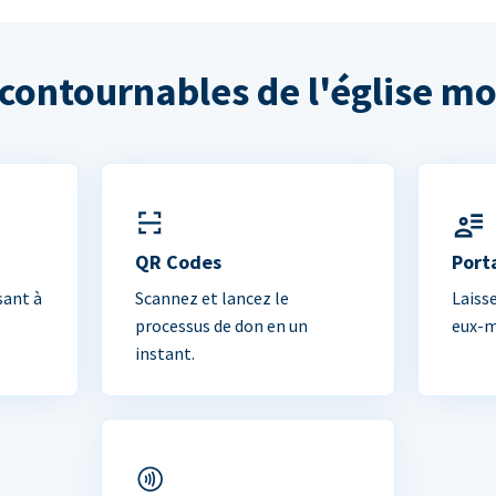
ncontournables de l'église m
QR Codes
Port
sant à
Scannez et lancez le
Laiss
processus de don en un
eux-m
instant.