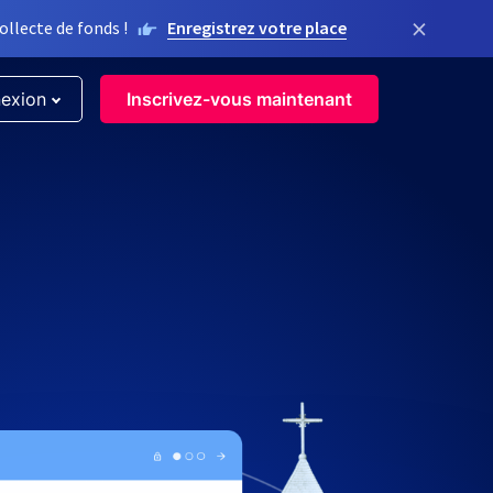
×
llecte de fonds !
Enregistrez votre place
exion
Inscrivez-vous maintenant