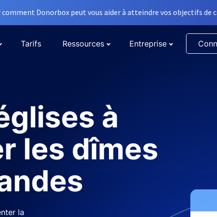
comment Donorbox peut vous aider à atteindre vos objectifs de co
Tarifs
Ressources
Entreprise
Conn
églises à
r les dîmes
randes
nter la