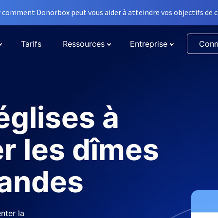
comment Donorbox peut vous aider à atteindre vos objectifs de co
Tarifs
Ressources
Entreprise
Conn
églises à
r les dîmes
randes
nter la