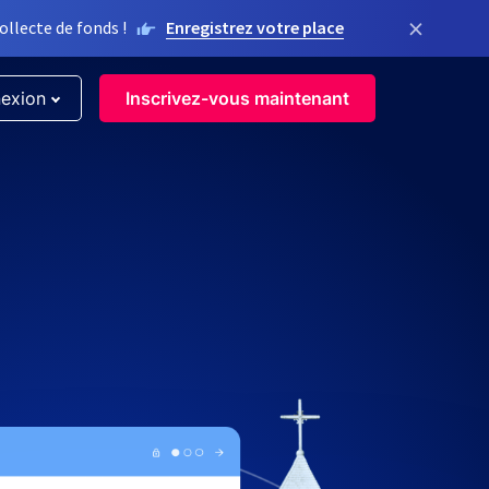
×
llecte de fonds !
Enregistrez votre place
exion
Inscrivez-vous maintenant