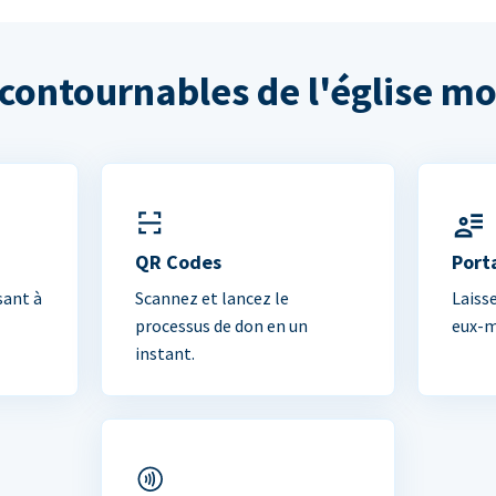
ncontournables de l'église m
QR Codes
Port
sant à
Scannez et lancez le
Laiss
processus de don en un
eux-m
instant.