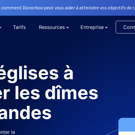
comment Donorbox peut vous aider à atteindre vos objectifs de co
Tarifs
Ressources
Entreprise
Conn
églises à
r les dîmes
randes
nter la