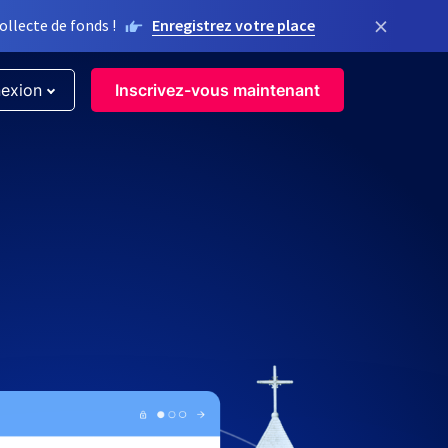
×
llecte de fonds !
Enregistrez votre place
exion
Inscrivez-vous maintenant