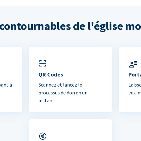
ncontournables de l'église m
QR Codes
Port
sant à
Scannez et lancez le
Laiss
processus de don en un
eux-m
instant.