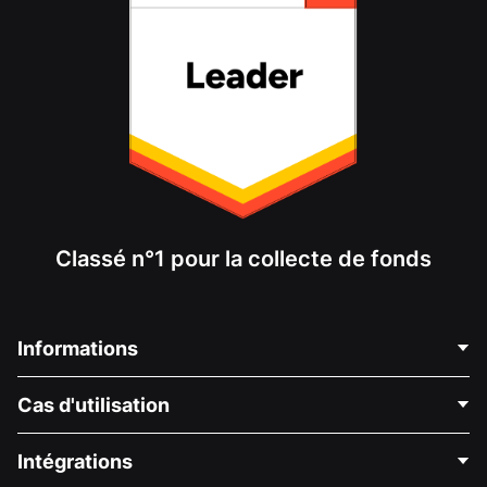
Classé n°1 pour la collecte de fonds
Informations
Contactez-nous
Cas d'utilisation
À propos de nous
Blog
Collecte de fonds politique
Intégrations
Carrières
Collecte de fonds médicale