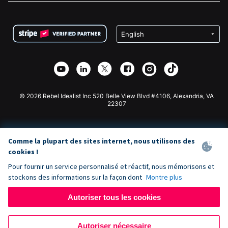
FAQ
Collecte de fonds pour les associations
Plugin de don WordPress
Conditions
Collecte de fonds pour les écoles
Formulaire de don Squarespace
Confidentialité
Collecte de fonds caritative
Plugin de don Wix
Sécurité
Application de don Weebly
Partenariat d'affiliation
Application de don Webflow
Bibliothèque
Don Joomla
API Doc + Zapier
© 2026 Rebel Idealist Inc 520 Belle View Blvd #4106, Alexandria, VA
22307
Comme la plupart des sites internet, nous utilisons des
cookies !
Pour fournir un service personnalisé et réactif, nous mémorisons et
stockons des informations sur la façon dont
Montre plus
Autoriser tous les cookies
Autoriser nécessaire