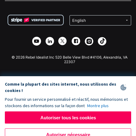
FAQ
Collecte de fonds pour les associations
Plugin de don WordPress
Conditions
Collecte de fonds pour les écoles
Formulaire de don Squarespace
Confidentialité
Collecte de fonds caritative
Plugin de don Wix
Sécurité
Application de don Weebly
Partenariat d'affiliation
Application de don Webflow
Bibliothèque
Don Joomla
API Doc + Zapier
© 2026 Rebel Idealist Inc 520 Belle View Blvd #4106, Alexandria, VA
22307
Comme la plupart des sites internet, nous utilisons des
cookies !
Pour fournir un service personnalisé et réactif, nous mémorisons et
stockons des informations sur la façon dont
Montre plus
Autoriser tous les cookies
Autoriser nécessaire