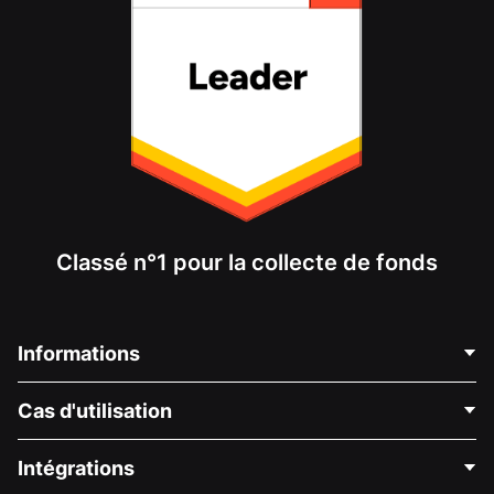
Classé n°1 pour la collecte de fonds
Informations
Contactez-nous
Cas d'utilisation
À propos de nous
Blog
Collecte de fonds politique
Intégrations
Carrières
Collecte de fonds médicale