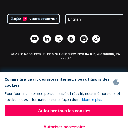
FAQ
Collecte de fonds pour les associations
Plugin de don WordPress
Conditions
Collecte de fonds pour les écoles
Formulaire de don Squarespace
Confidentialité
Collecte de fonds caritative
Plugin de don Wix
Sécurité
Application de don Weebly
Partenariat d'affiliation
Application de don Webflow
Bibliothèque
Don Joomla
API Doc + Zapier
© 2026 Rebel Idealist Inc 520 Belle View Blvd #4106, Alexandria, VA
22307
Comme la plupart des sites internet, nous utilisons des
cookies !
Pour fournir un service personnalisé et réactif, nous mémorisons et
stockons des informations sur la façon dont
Montre plus
Autoriser tous les cookies
Autoriser nécessaire