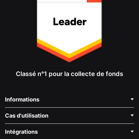
Classé n°1 pour la collecte de fonds
Informations
Contactez-nous
Cas d'utilisation
À propos de nous
Blog
Collecte de fonds politique
Intégrations
Carrières
Collecte de fonds médicale