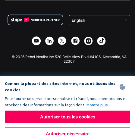
FAQ
Collecte de fonds pour les associations
Plugin de don WordPress
Conditions
Collecte de fonds pour les écoles
Formulaire de don Squarespace
Confidentialité
Collecte de fonds caritative
Plugin de don Wix
Sécurité
Application de don Weebly
Partenariat d'affiliation
Application de don Webflow
Bibliothèque
Don Joomla
API Doc + Zapier
© 2026 Rebel Idealist Inc 520 Belle View Blvd #4106, Alexandria, VA
22307
Comme la plupart des sites internet, nous utilisons des
cookies !
Pour fournir un service personnalisé et réactif, nous mémorisons et
stockons des informations sur la façon dont
Montre plus
Autoriser tous les cookies
Autoriser nécessaire