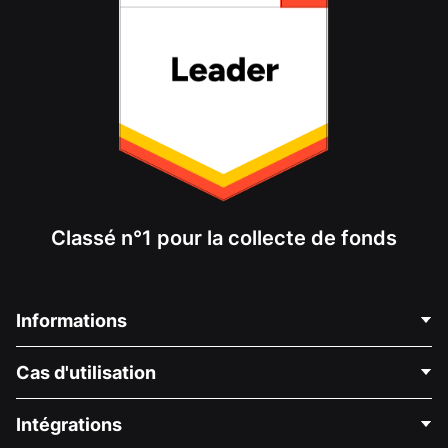
Classé n°1 pour la collecte de fonds
Informations
Contactez-nous
Cas d'utilisation
À propos de nous
Blog
Collecte de fonds politique
Intégrations
Carrières
Collecte de fonds médicale