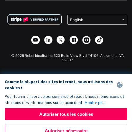
FAQ
Collecte de fonds pour les associations
Plugin de don WordPress
Conditions
Collecte de fonds pour les écoles
Formulaire de don Squarespace
Confidentialité
Collecte de fonds caritative
Plugin de don Wix
Sécurité
Application de don Weebly
Partenariat d'affiliation
Application de don Webflow
Bibliothèque
Don Joomla
API Doc + Zapier
© 2026 Rebel Idealist Inc 520 Belle View Blvd #4106, Alexandria, VA
22307
Comme la plupart des sites internet, nous utilisons des
cookies !
Pour fournir un service personnalisé et réactif, nous mémorisons et
stockons des informations sur la façon dont
Montre plus
Autoriser tous les cookies
Autoriser nécessaire