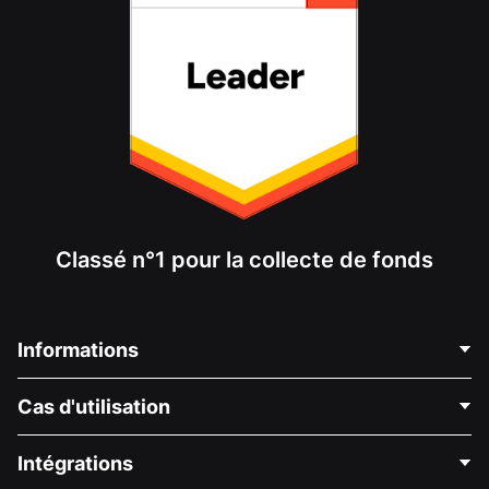
Classé n°1 pour la collecte de fonds
Informations
Contactez-nous
Cas d'utilisation
À propos de nous
Blog
Collecte de fonds politique
Intégrations
Carrières
Collecte de fonds médicale