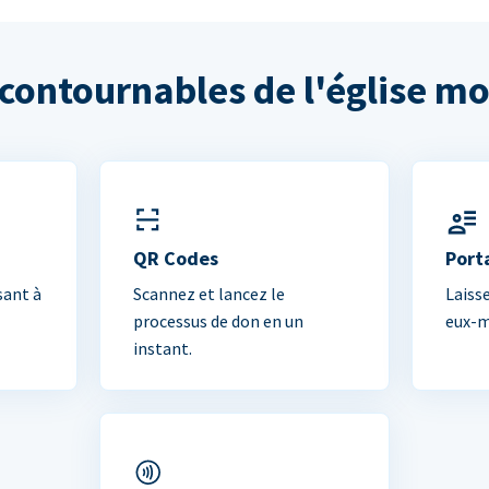
ncontournables de l'église m
QR Codes
Port
sant à
Scannez et lancez le
Laiss
processus de don en un
eux-m
instant.