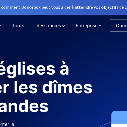
comment Donorbox peut vous aider à atteindre vos objectifs de co
Tarifs
Ressources
Entreprise
Conn
églises à
r les dîmes
randes
nter la