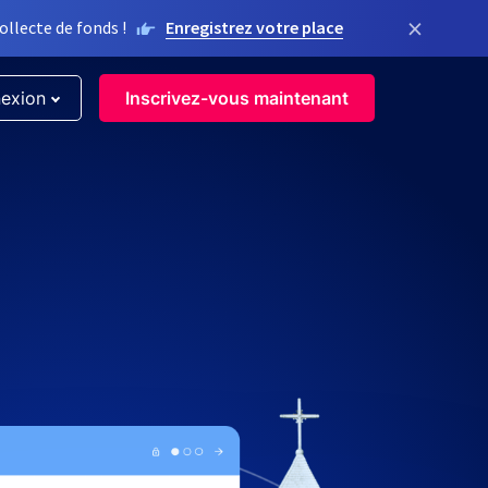
×
llecte de fonds !
Enregistrez votre place
exion
Inscrivez-vous maintenant