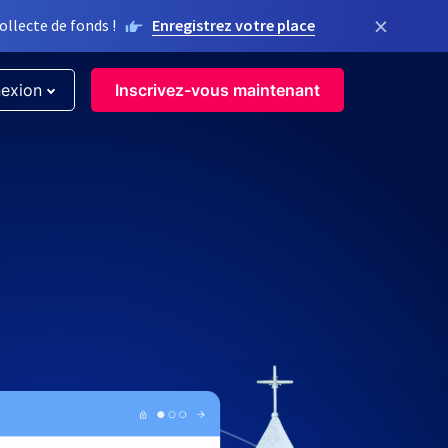
×
llecte de fonds !
Enregistrez votre place
exion
Inscrivez-vous maintenant