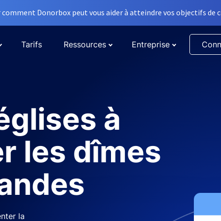
comment Donorbox peut vous aider à atteindre vos objectifs de co
Tarifs
Ressources
Entreprise
Conn
églises à
r les dîmes
randes
nter la