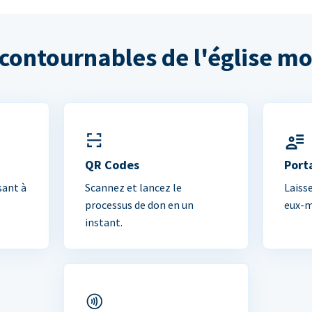
ncontournables de l'église m
QR Codes
Port
sant à
Scannez et lancez le
Laiss
processus de don en un
eux-m
instant.