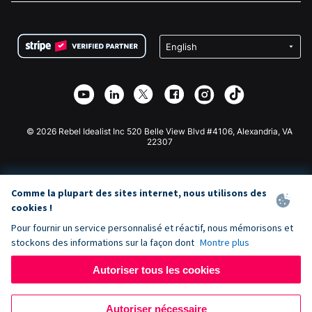
FAQ
Collecte de fonds pour les associations
Plugin de don WordPress
Conditions
Collecte de fonds pour les écoles
Formulaire de don Squarespace
Confidentialité
Collecte de fonds caritative
Plugin de don Wix
Sécurité
Application de don Weebly
Partenariat d'affiliation
Application de don Webflow
Bibliothèque
Don Joomla
API Doc + Zapier
© 2026 Rebel Idealist Inc 520 Belle View Blvd #4106, Alexandria, VA
22307
Comme la plupart des sites internet, nous utilisons des
cookies !
Pour fournir un service personnalisé et réactif, nous mémorisons et
stockons des informations sur la façon dont
Montre plus
Autoriser tous les cookies
Autoriser nécessaire