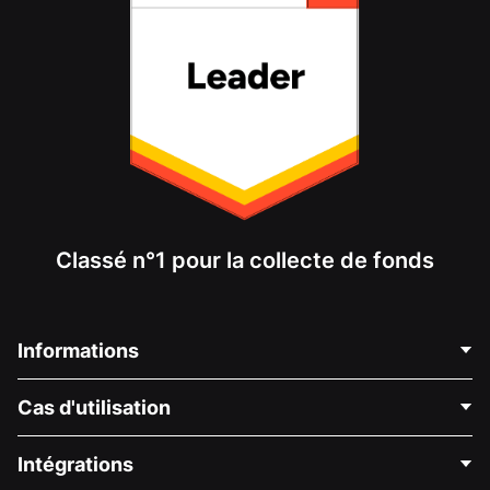
Classé n°1 pour la collecte de fonds
Informations
Contactez-nous
Cas d'utilisation
À propos de nous
Blog
Collecte de fonds politique
Intégrations
Carrières
Collecte de fonds médicale