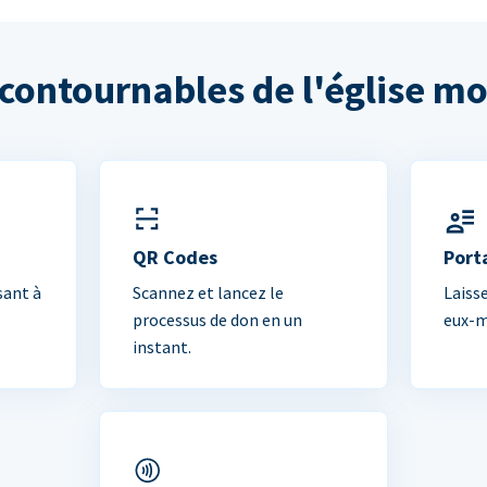
ncontournables de l'église m
QR Codes
Port
sant à
Scannez et lancez le
Laiss
processus de don en un
eux-m
instant.