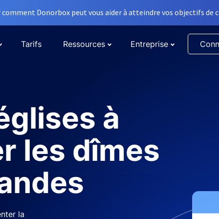
comment Donorbox peut vous aider à atteindre vos objectifs de co
Tarifs
Ressources
Entreprise
Conn
églises à
r les dîmes
randes
nter la