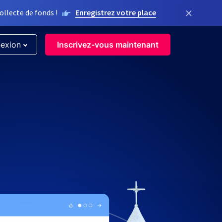
×
llecte de fonds !
Enregistrez votre place
exion
Inscrivez-vous maintenant