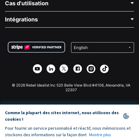
Cas d'utilisation
À propos de nous
Blog
Collecte de fonds politique
Intégrations
Carrières
Collecte de fonds médicale
FAQ
Collecte de fonds pour les associations
Plugin de don WordPress
Conditions
Collecte de fonds pour les écoles
Formulaire de don Squarespace
Confidentialité
Collecte de fonds caritative
Plugin de don Wix
Sécurité
Application de don Weebly
Partenariat d'affiliation
Application de don Webflow
Bibliothèque
Don Joomla
API Doc + Zapier
© 2026 Rebel Idealist Inc 520 Belle View Blvd #4106, Alexandria, VA
22307
Comme la plupart des sites internet, nous utilisons des
cookies !
Pour fournir un service personnalisé et réactif, nous mémorisons et
stockons des informations sur la façon dont
Montre plus