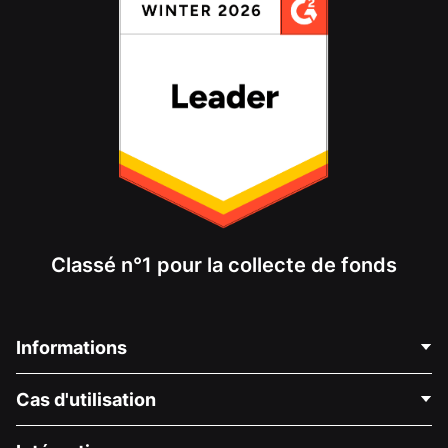
Classé n°1 pour la collecte de fonds
Informations
Contactez-nous
Cas d'utilisation
À propos de nous
Blog
Collecte de fonds politique