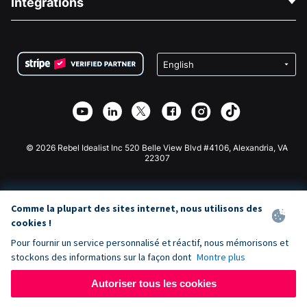
Intégrations
Carrières
Collecte de fonds médicale
FAQ
Collecte de fonds pour les associations
Plugin de don WordPress
Conditions
Collecte de fonds pour les écoles
Formulaire de don Squarespace
Confidentialité
Collecte de fonds caritative
Plugin de don Wix
Sécurité
Application de don Weebly
Partenariat d'affiliation
Application de don Webflow
Bibliothèque
Don Joomla
API Doc + Zapier
© 2026 Rebel Idealist Inc 520 Belle View Blvd #4106, Alexandria, VA
22307
Comme la plupart des sites internet, nous utilisons des
cookies !
Pour fournir un service personnalisé et réactif, nous mémorisons et
stockons des informations sur la façon dont
Montre plus
Autoriser tous les cookies