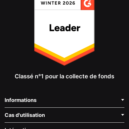
Classé n°1 pour la collecte de fonds
Informations
Contactez-nous
Cas d'utilisation
À propos de nous
Blog
Collecte de fonds politique