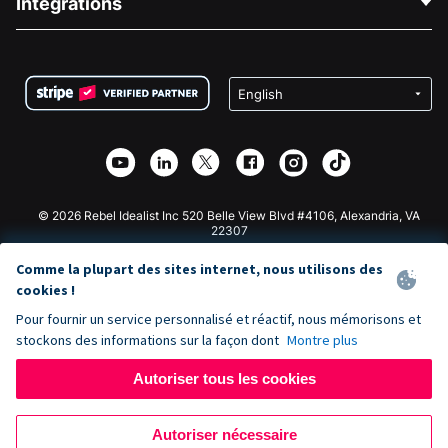
Intégrations
Carrières
Collecte de fonds médicale
FAQ
Collecte de fonds pour les associations
Plugin de don WordPress
Conditions
Collecte de fonds pour les écoles
Formulaire de don Squarespace
Confidentialité
Collecte de fonds caritative
Plugin de don Wix
Sécurité
Application de don Weebly
Partenariat d'affiliation
Application de don Webflow
Bibliothèque
Don Joomla
API Doc + Zapier
© 2026 Rebel Idealist Inc 520 Belle View Blvd #4106, Alexandria, VA
22307
Comme la plupart des sites internet, nous utilisons des
cookies !
Pour fournir un service personnalisé et réactif, nous mémorisons et
stockons des informations sur la façon dont
Montre plus
Autoriser tous les cookies
Autoriser nécessaire