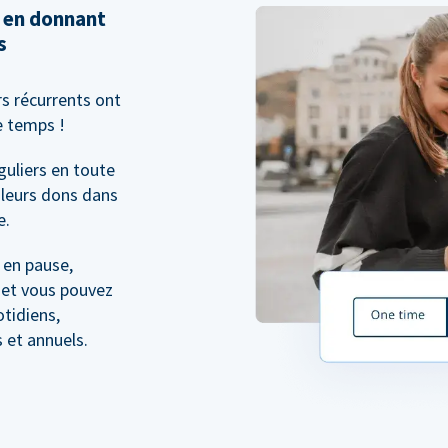
 en donnant
s
s récurrents ont
e temps !
guliers en toute
 leurs dons dans
e.
 en pause,
; et vous pouvez
otidiens,
 et annuels.