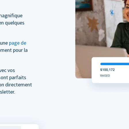
magnifique
n quelques
z une
page de
ment pour la
vec vos
ont parfaits
don directement
letter.