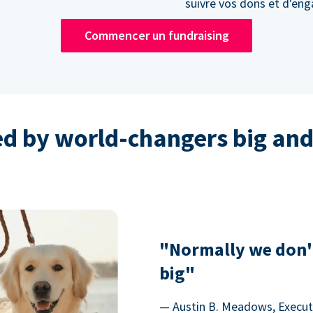
suivre vos dons et d'en
Commencer un fundraising
ed by world-changers big and
"Normally we don'
big"
— Austin B. Meadows, Executi