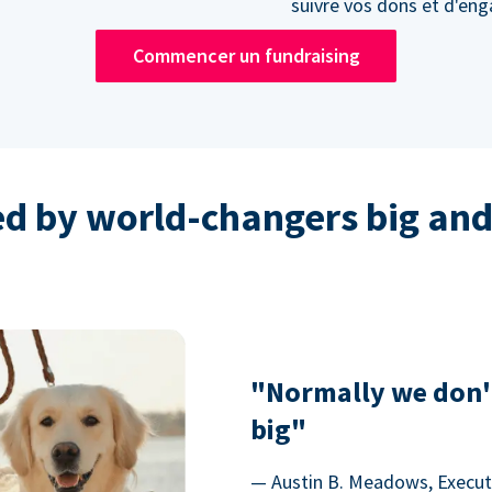
suivre vos dons et d'en
Commencer un fundraising
ed by world-changers big and
"Normally we don'
big"
— Austin B. Meadows, Executi