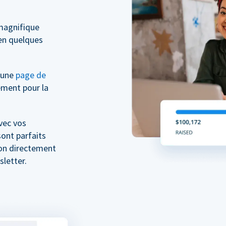
magnifique
n quelques
z une
page de
ment pour la
vec vos
ont parfaits
don directement
letter.