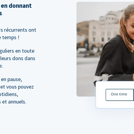
 en donnant
s
s récurrents ont
e temps !
guliers en toute
 leurs dons dans
e.
 en pause,
; et vous pouvez
otidiens,
 et annuels.