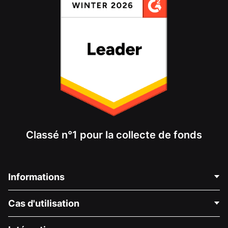
Classé n°1 pour la collecte de fonds
Informations
Contactez-nous
Cas d'utilisation
À propos de nous
Blog
Collecte de fonds politique