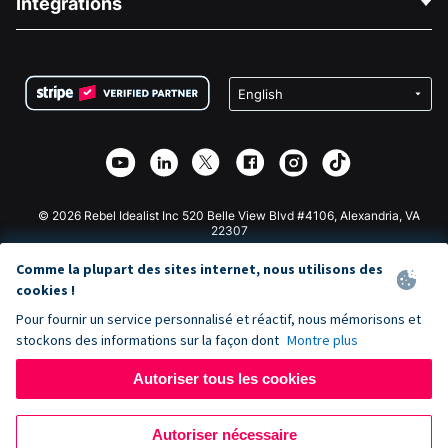
Intégrations
Carrières
Collecte de fonds médicale
FAQ
Collecte de fonds pour les associations
Plugin de don WordPress
Conditions
Collecte de fonds pour les écoles
Formulaire de don Squarespace
Confidentialité
Collecte de fonds caritative
Plugin de don Wix
Sécurité
Application de don Weebly
Partenariat d'affiliation
Application de don Webflow
Bibliothèque
Don Joomla
API Doc + Zapier
© 2026 Rebel Idealist Inc 520 Belle View Blvd #4106, Alexandria, VA
22307
Comme la plupart des sites internet, nous utilisons des
cookies !
Pour fournir un service personnalisé et réactif, nous mémorisons et
stockons des informations sur la façon dont
Montre plus
Autoriser tous les cookies
Autoriser nécessaire