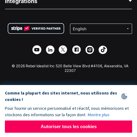
Intégrations
Carrières
Collecte de fonds médicale
FAQ
Collecte de fonds pour les associations
Plugin de don WordPress
Conditions
Collecte de fonds pour les écoles
Formulaire de don Squarespace
Confidentialité
Collecte de fonds caritative
Plugin de don Wix
Sécurité
Application de don Weebly
Partenariat d'affiliation
Application de don Webflow
Bibliothèque
Don Joomla
API Doc + Zapier
© 2026 Rebel Idealist Inc 520 Belle View Blvd #4106, Alexandria, VA
22307
Comme la plupart des sites internet, nous utilisons des
cookies !
Pour fournir un service personnalisé et réactif, nous mémorisons et
stockons des informations sur la façon dont
Montre plus
Autoriser tous les cookies