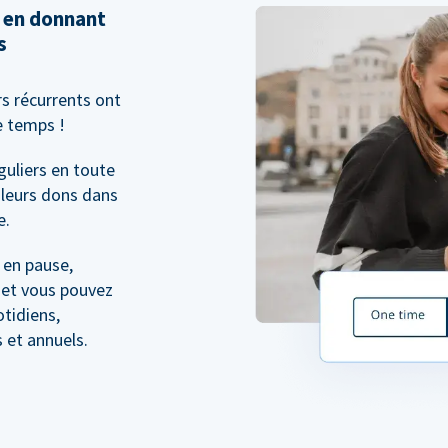
 en donnant
s
s récurrents ont
e temps !
guliers en toute
 leurs dons dans
e.
 en pause,
; et vous pouvez
otidiens,
 et annuels.