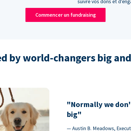
suivre vos dons et d'en
Commencer un fundraising
ed by world-changers big and
"Normally we don'
big"
— Austin B. Meadows, Executi