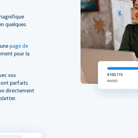
magnifique
n quelques
z une
page de
ment pour la
vec vos
ont parfaits
don directement
letter.