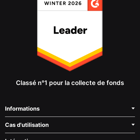
Classé n°1 pour la collecte de fonds
Informations
Contactez-nous
Cas d'utilisation
À propos de nous
Blog
Collecte de fonds politique