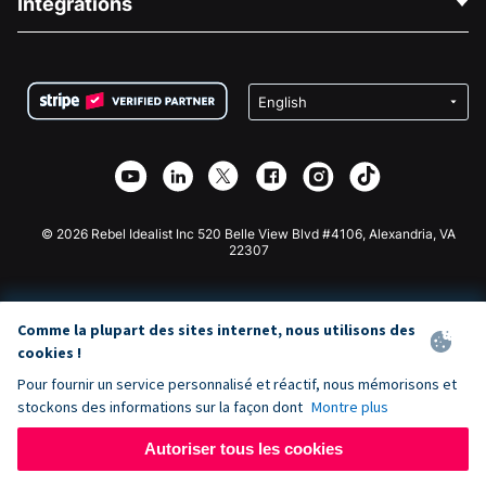
Intégrations
Carrières
Collecte de fonds médicale
FAQ
Collecte de fonds pour les associations
Plugin de don WordPress
Conditions
Collecte de fonds pour les écoles
Formulaire de don Squarespace
Confidentialité
Collecte de fonds caritative
Plugin de don Wix
Sécurité
Application de don Weebly
Partenariat d'affiliation
Application de don Webflow
Bibliothèque
Don Joomla
API Doc + Zapier
© 2026 Rebel Idealist Inc 520 Belle View Blvd #4106, Alexandria, VA
22307
Comme la plupart des sites internet, nous utilisons des
cookies !
Pour fournir un service personnalisé et réactif, nous mémorisons et
stockons des informations sur la façon dont
Montre plus
Autoriser tous les cookies