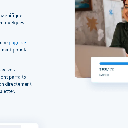
magnifique
n quelques
z une
page de
ment pour la
vec vos
ont parfaits
don directement
letter.