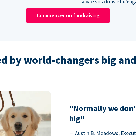
suivre vos dons et d'en
Commencer un fundraising
ed by world-changers big and
"Normally we don'
big"
— Austin B. Meadows, Executi