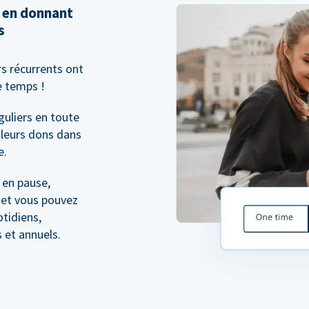
 en donnant
s
s récurrents ont
e temps !
guliers en toute
 leurs dons dans
e.
 en pause,
; et vous pouvez
otidiens,
 et annuels.