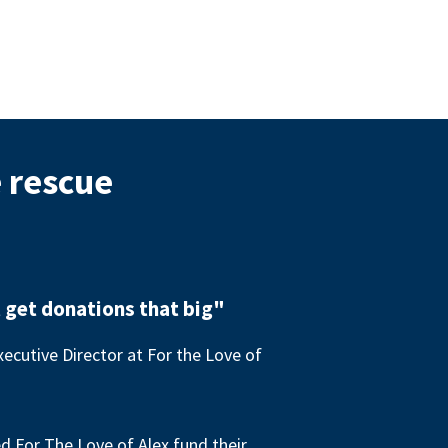
e rescue
 get donations that big"
ecutive Director at For the Love of
 For The Love of Alex fund their