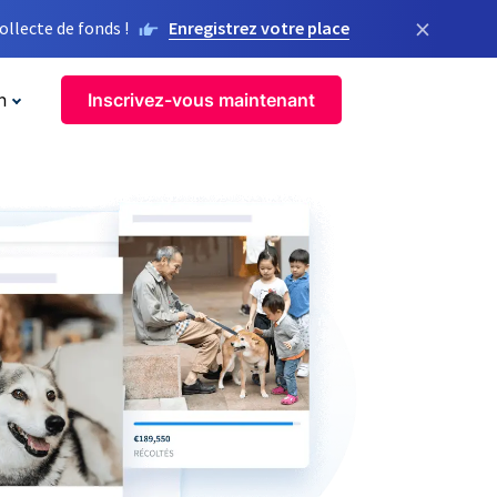
×
llecte de fonds !
Enregistrez votre place
n
Inscrivez-vous maintenant