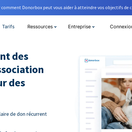
comment Donorbox peut vous aider à atteindre vos objectifs de co
Tarifs
Ressources
Entreprise
Connexio
nt des
ssociation
ur des
aire de don récurrent