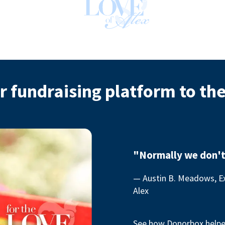
r fundraising platform to th
"Normally we don't
— Austin B. Meadows, Ex
Alex
See how Donorbox helped