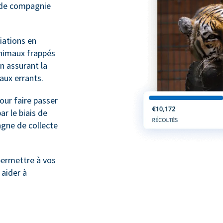
x de compagnie
ations en
animaux frappés
n assurant la
maux errants.
ur faire passer
r le biais de
gne de collecte
ermettre à vos
 aider à