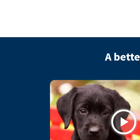
A bette
Play