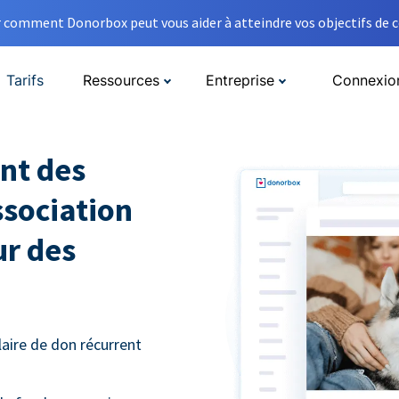
comment Donorbox peut vous aider à atteindre vos objectifs de co
Tarifs
Ressources
Entreprise
Connexio
nt des
ssociation
ur des
aire de don récurrent