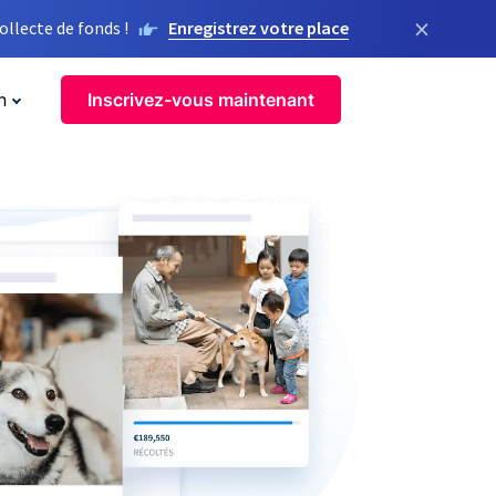
×
llecte de fonds !
Enregistrez votre place
n
Inscrivez-vous maintenant