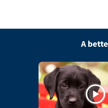
A bette
Play