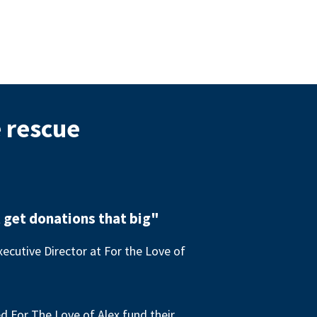
e rescue
 get donations that big"
ecutive Director at For the Love of
 For The Love of Alex fund their