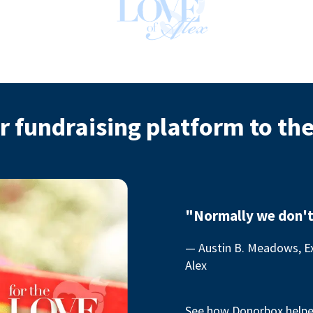
r fundraising platform to th
"Normally we don't
— Austin B. Meadows, Ex
Alex
See how Donorbox helped