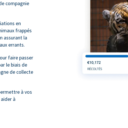
x de compagnie
ations en
animaux frappés
n assurant la
maux errants.
ur faire passer
r le biais de
gne de collecte
ermettre à vos
 aider à