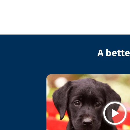
A bette
Play