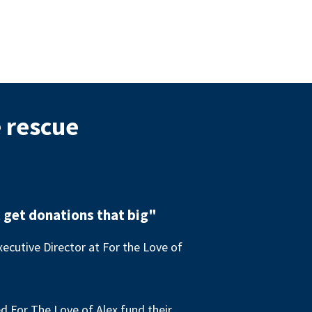
e rescue
 get donations that big"
ecutive Director at For the Love of
 For The Love of Alex fund their