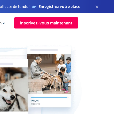
×
llecte de fonds !
Enregistrez votre place
n
Inscrivez-vous maintenant