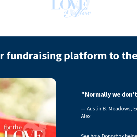
r fundraising platform to th
"Normally we don't
— Austin B. Meadows, Ex
Alex
See how Donorbox helped