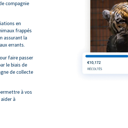
x de compagnie
ations en
animaux frappés
n assurant la
maux errants.
ur faire passer
r le biais de
gne de collecte
ermettre à vos
 aider à