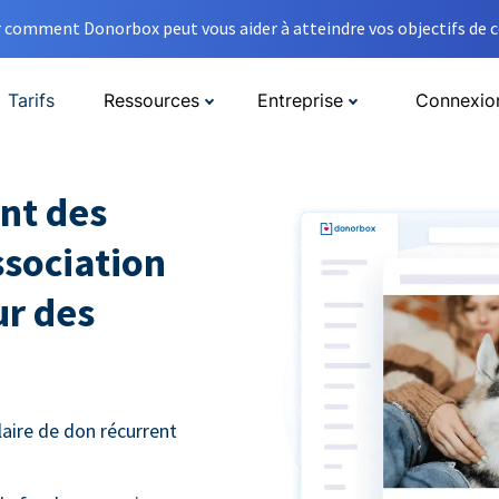
comment Donorbox peut vous aider à atteindre vos objectifs de co
Tarifs
Ressources
Entreprise
Connexio
nt des
ssociation
ur des
aire de don récurrent