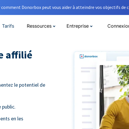
comment Donorbox peut vous aider à atteindre vos objectifs de co
Tarifs
Ressources
Entreprise
Connexio
 affilié
entez le potentiel de
 public.
ients en les