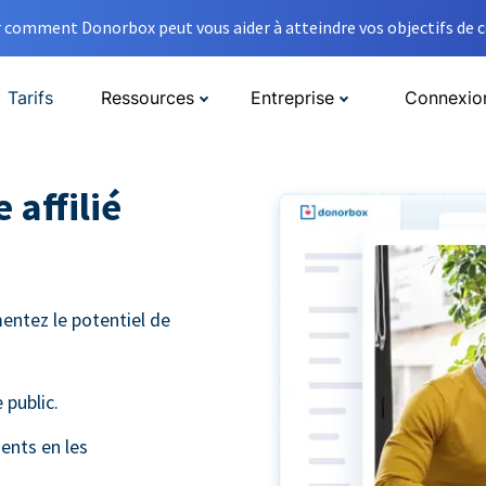
comment Donorbox peut vous aider à atteindre vos objectifs de co
Tarifs
Ressources
Entreprise
Connexio
 affilié
entez le potentiel de
 public.
ients en les