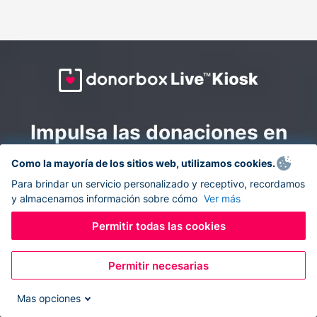
Impulsa las donaciones en
todas partes: combina la
Como la mayoría de los sitios web, utilizamos cookies.
recaudación de fondos en
Para brindar un servicio personalizado y receptivo, recordamos
y almacenamos información sobre cómo
Ver más
línea y en el sitio con
Donorbox Live Kiosk.
Permitir todas las cookies
Permitir necesarias
Convierte tu tableta en un quiosco de donaciones y
recolecta donaciones sin efectivo durante eventos, en
Mas opciones
tu iglesia y mientras te desplazas.