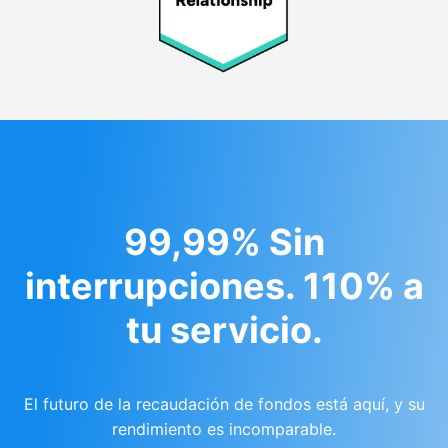
99,99% Sin
interrupciones. 110% a
tu servicio.
El futuro de la recaudación de fondos está aquí, y su
rendimiento es incomparable.