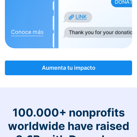
Conoce más
Aumenta tu impacto
100.000+ nonprofits
worldwide have raised