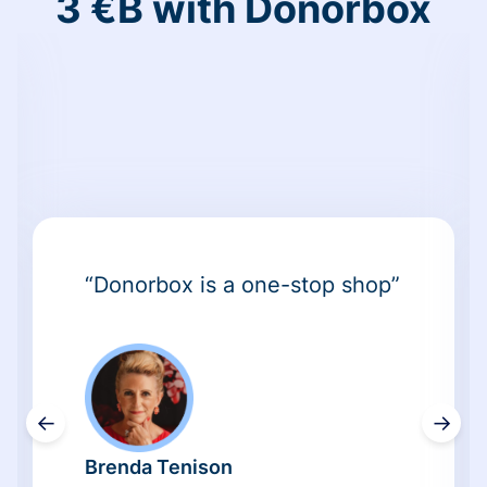
3 €B with Donorbox
“Donorbox is a one-stop shop”
←
→
Brenda Tenison