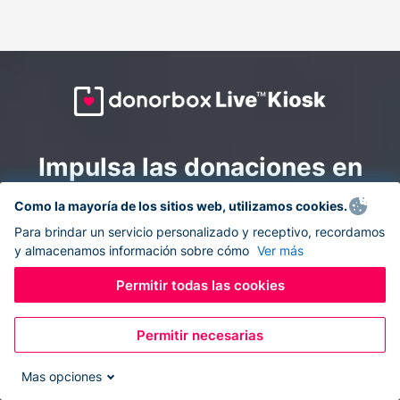
Impulsa las donaciones en
todas partes: combina la
Como la mayoría de los sitios web, utilizamos cookies.
recaudación de fondos en
Para brindar un servicio personalizado y receptivo, recordamos
y almacenamos información sobre cómo
Ver más
línea y en el sitio con
Donorbox Live Kiosk.
Permitir todas las cookies
Permitir necesarias
Convierte tu tableta en un quiosco de donaciones y
recolecta donaciones sin efectivo durante eventos, en
Mas opciones
tu iglesia y mientras te desplazas.