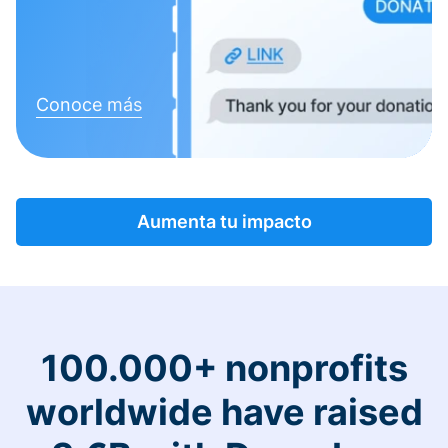
Conoce más
Aumenta tu impacto
100.000+ nonprofits
worldwide have raised