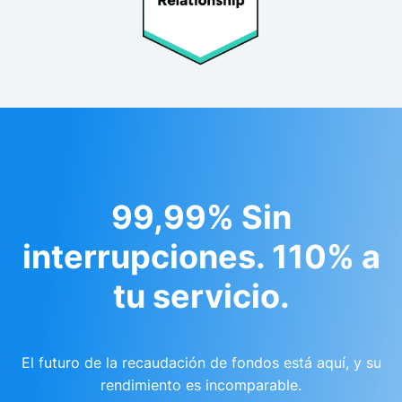
99,99% Sin
interrupciones. 110% a
tu servicio.
El futuro de la recaudación de fondos está aquí, y su
rendimiento es incomparable.