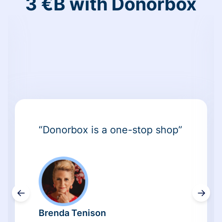
3 €B with Donorbox
“Donorbox is a one-stop shop”
←
→
Brenda Tenison