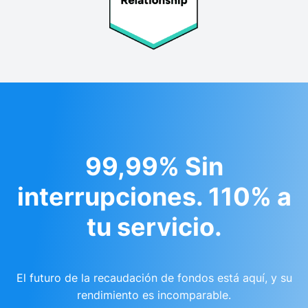
99,99% Sin
interrupciones. 110% a
tu servicio.
El futuro de la recaudación de fondos está aquí, y su
rendimiento es incomparable.