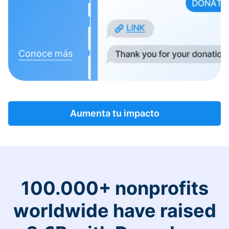
Conoce más
Aumenta tu impacto
100.000+ nonprofits
worldwide have raised