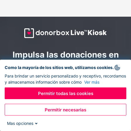
Impulsa las donaciones en
todas partes: combina la
Como la mayoría de los sitios web, utilizamos cookies.
recaudación de fondos en
Para brindar un servicio personalizado y receptivo, recordamos
y almacenamos información sobre cómo
Ver más
línea y en el sitio con
Donorbox Live Kiosk.
Permitir todas las cookies
Permitir necesarias
Convierte tu tableta en un quiosco de donaciones y
recolecta donaciones sin efectivo durante eventos, en
Mas opciones
tu iglesia y mientras te desplazas.