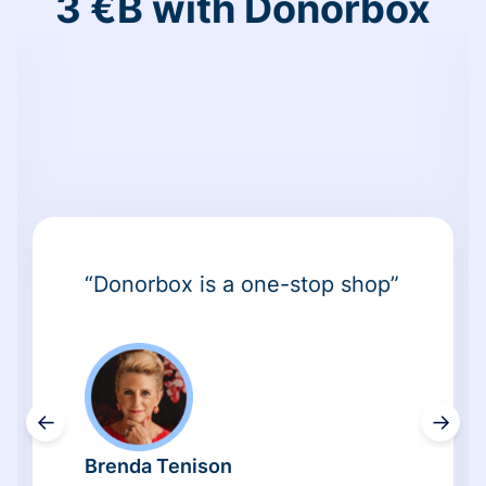
3 €B with Donorbox
“Donorbox is a one-stop shop”
←
→
Brenda Tenison