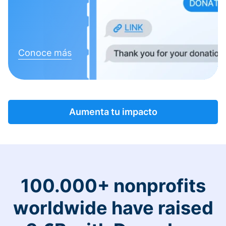
Conoce más
Aumenta tu impacto
100.000+ nonprofits
worldwide have raised