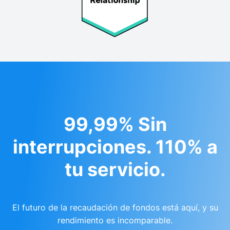
99,99% Sin
interrupciones. 110% a
tu servicio.
El futuro de la recaudación de fondos está aquí, y su
rendimiento es incomparable.