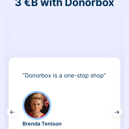
3 €B with Donorbox
“Donorbox is a one-stop shop”
←
→
Brenda Tenison